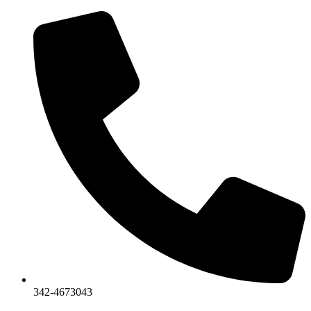
Ir
al
contenido
342-4673043