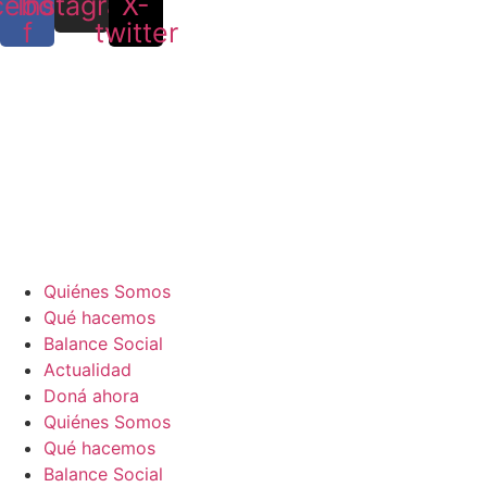
cebook-
Instagram
X-
f
twitter
Quiénes Somos
Qué hacemos
Balance Social
Actualidad
Doná ahora
Quiénes Somos
Qué hacemos
Balance Social