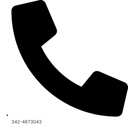
Ir
al
contenido
342-4673043