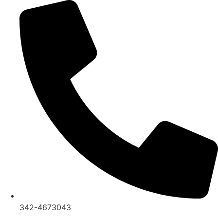
Ir
al
contenido
342-4673043