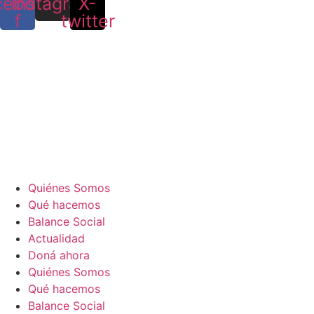
cebook-
Instagram
X-
f
twitter
Quiénes Somos
Qué hacemos
Balance Social
Actualidad
Doná ahora
Quiénes Somos
Qué hacemos
Balance Social