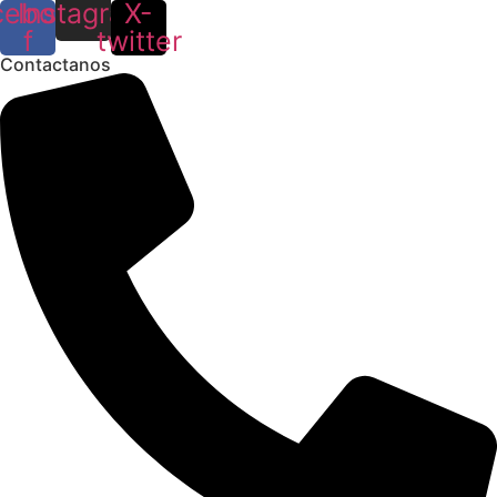
cebook-
Instagram
X-
f
twitter
Contactanos