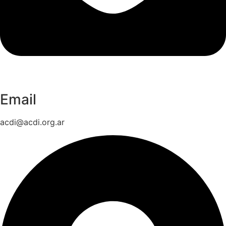
Email
acdi@acdi.org.ar