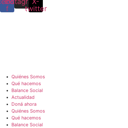
cebook-
Instagram
X-
f
twitter
Quiénes Somos
Qué hacemos
Balance Social
Actualidad
Doná ahora
Quiénes Somos
Qué hacemos
Balance Social