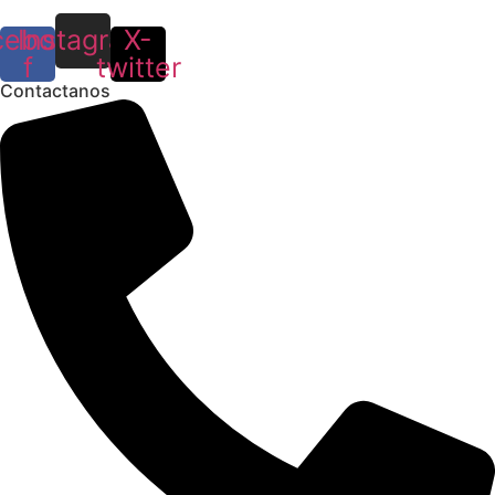
cebook-
Instagram
X-
f
twitter
Contactanos