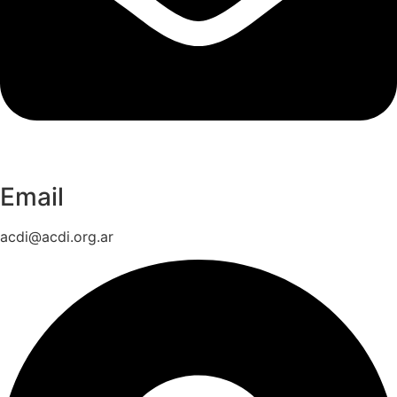
Email
acdi@acdi.org.ar