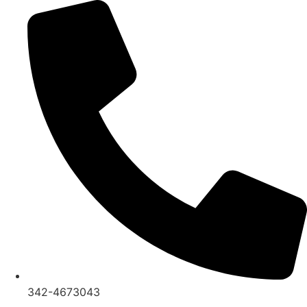
Ir
al
contenido
342-4673043