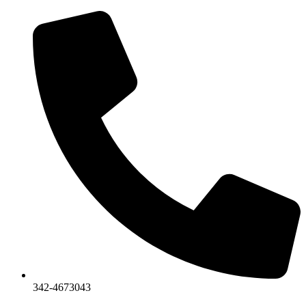
Ir
al
contenido
342-4673043