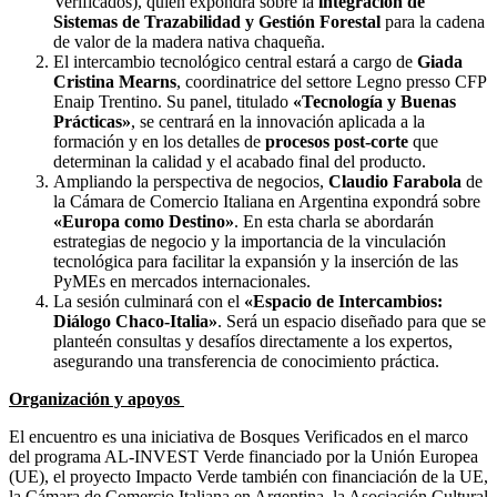
Verificados), quien expondrá sobre la
integración de
Sistemas de Trazabilidad y Gestión Forestal
para la cadena
de valor de la madera nativa chaqueña.
El intercambio tecnológico central estará a cargo de
Giada
Cristina Mearns
, coordinatrice del settore Legno presso CFP
Enaip Trentino. Su panel, titulado
«Tecnología y Buenas
Prácticas»
, se centrará en la innovación aplicada a la
formación y en los detalles de
procesos post-corte
que
determinan la calidad y el acabado final del producto.
Ampliando la perspectiva de negocios,
Claudio Farabola
de
la Cámara de Comercio Italiana en Argentina expondrá sobre
«Europa como Destino»
. En esta charla se abordarán
estrategias de negocio y la importancia de la vinculación
tecnológica para facilitar la expansión y la inserción de las
PyMEs en mercados internacionales.
La sesión culminará con el
«Espacio de Intercambios:
Diálogo Chaco-Italia»
. Será un espacio diseñado para que se
planteén consultas y desafíos directamente a los expertos,
asegurando una transferencia de conocimiento práctica.
Organización y apoyos
El encuentro es una iniciativa de Bosques Verificados en el marco
del programa AL-INVEST Verde financiado por la Unión Europea
(UE), el proyecto Impacto Verde también con financiación de la UE,
la Cámara de Comercio Italiana en Argentina, la Asociación Cultural