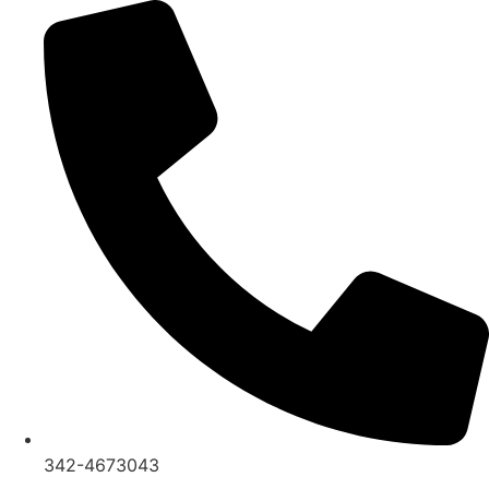
Ir
al
contenido
342-4673043