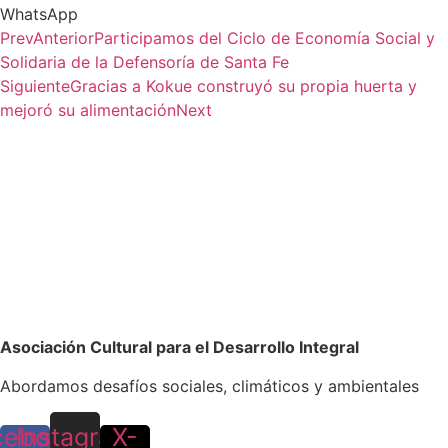
WhatsApp
Prev
Anterior
Participamos del Ciclo de Economía Social y
Solidaria de la Defensoría de Santa Fe
Siguiente
Gracias a Kokue construyó su propia huerta y
mejoró su alimentación
Next
Asociación Cultural para el Desarrollo Integral
Abordamos desafíos sociales, climáticos y ambientales
cebook-
Instagram
X-