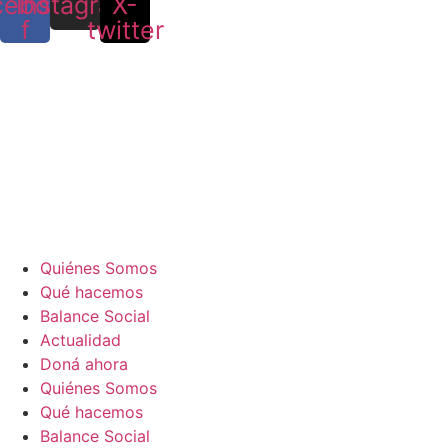
cebook-
Instagram
X-
f
twitter
Quiénes Somos
Qué hacemos
Balance Social
Actualidad
Doná ahora
Quiénes Somos
Qué hacemos
Balance Social