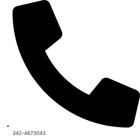
Ir
al
contenido
342-4673043