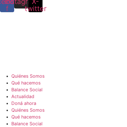
cebook-
Instagram
X-
f
twitter
Quiénes Somos
Qué hacemos
Balance Social
Actualidad
Doná ahora
Quiénes Somos
Qué hacemos
Balance Social