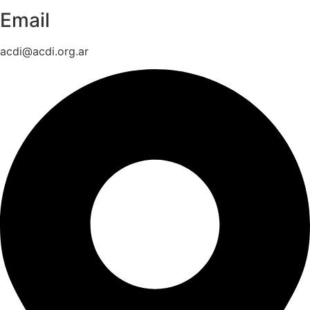
Email
acdi@acdi.org.ar