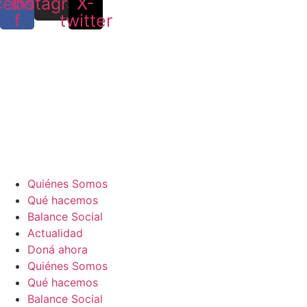
cebook-
Instagram
X-
f
twitter
Quiénes Somos
Qué hacemos
Balance Social
Actualidad
Doná ahora
Quiénes Somos
Qué hacemos
Balance Social