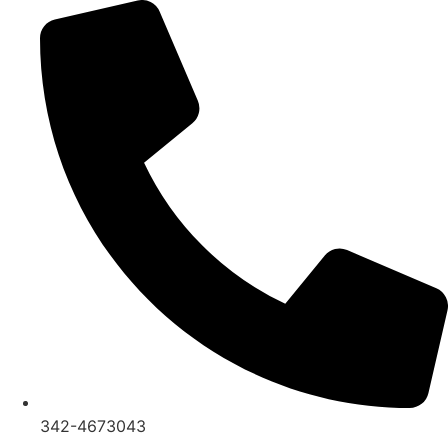
Ir
al
contenido
342-4673043