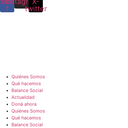
cebook-
Instagram
X-
f
twitter
Quiénes Somos
Qué hacemos
Balance Social
Actualidad
Doná ahora
Quiénes Somos
Qué hacemos
Balance Social