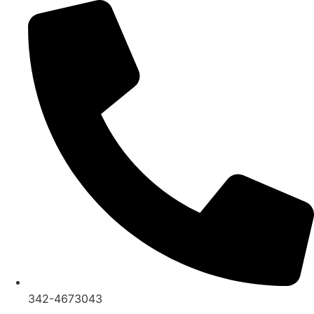
Ir
al
contenido
342-4673043