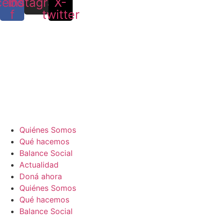
cebook-
Instagram
X-
f
twitter
Quiénes Somos
Qué hacemos
Balance Social
Actualidad
Doná ahora
Quiénes Somos
Qué hacemos
Balance Social