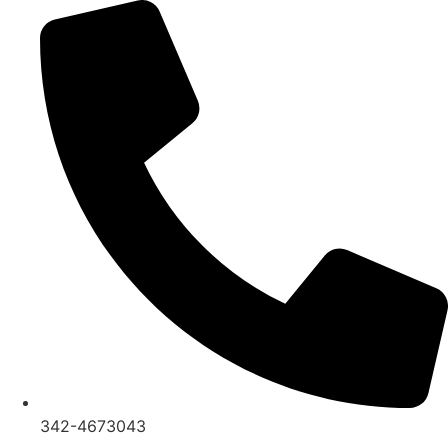
Ir
al
contenido
342-4673043