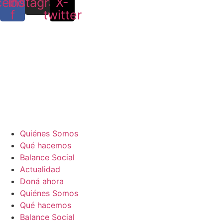
cebook-
Instagram
X-
f
twitter
Quiénes Somos
Qué hacemos
Balance Social
Actualidad
Doná ahora
Quiénes Somos
Qué hacemos
Balance Social