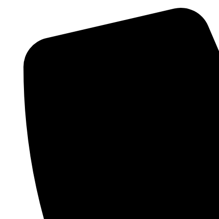
Ir
al
contenido