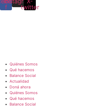
cebook-
Instagram
X-
f
twitter
Quiénes Somos
Qué hacemos
Balance Social
Actualidad
Doná ahora
Quiénes Somos
Qué hacemos
Balance Social