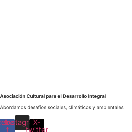
Asociación Cultural para el Desarrollo Integral
Abordamos desafíos sociales, climáticos y ambientales
cebook-
Instagram
X-
f
twitter