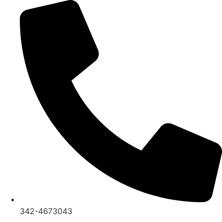
Ir
al
contenido
342-4673043