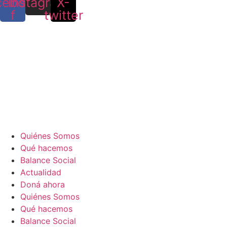
cebook-
Instagram
X-
f
twitter
Quiénes Somos
Qué hacemos
Balance Social
Actualidad
Doná ahora
Quiénes Somos
Qué hacemos
Balance Social