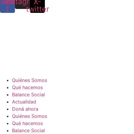
cebook-
Instagram
X-
f
twitter
Quiénes Somos
Qué hacemos
Balance Social
Actualidad
Doná ahora
Quiénes Somos
Qué hacemos
Balance Social