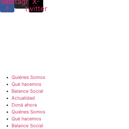
cebook-
Instagram
X-
f
twitter
Quiénes Somos
Qué hacemos
Balance Social
Actualidad
Doná ahora
Quiénes Somos
Qué hacemos
Balance Social