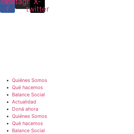
cebook-
Instagram
X-
f
twitter
Quiénes Somos
Qué hacemos
Balance Social
Actualidad
Doná ahora
Quiénes Somos
Qué hacemos
Balance Social