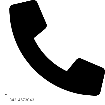
Ir
al
contenido
342-4673043