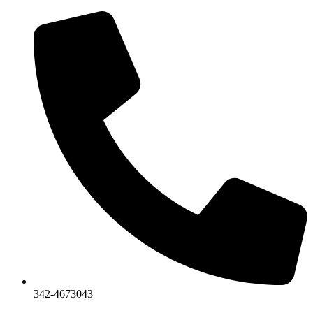
Ir
al
contenido
342-4673043