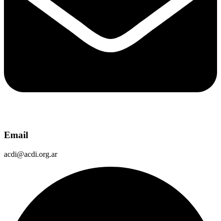
Email
acdi@acdi.org.ar